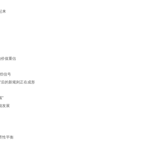
跑起来
”的价值重估
哪些信号
径背后的新规则正在成形
碳”
性能发展
析
经济性平衡