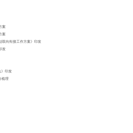
施方案
施方案
间规划双向衔接工作方案》印发
》印发
法》印发
任务梳理