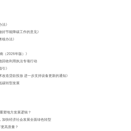
核办法》
质量做好节能降碳工作的意见》
价考核办法》
南（2026年版）》
电池回收利用执法专项行动
考指引》
和技术改造贷款投放 进一步支持设备更新的通知》
色低碳转型发展
如何重塑地方发展逻辑？
考核，加快经济社会发展全面绿色转型
水平更高质量？