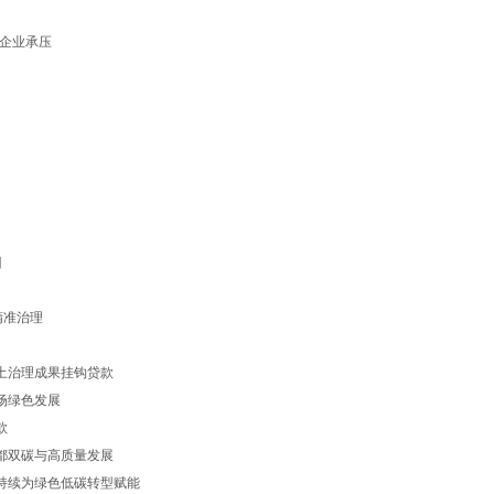
钢铁企业承压
目
”精准治理
水土治理成果挂钩贷款
牧场绿色发展
款
首都双碳与高质量发展
，持续为绿色低碳转型赋能