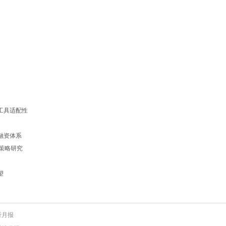
券工具适配性
期融资体系
的策略研究
望
析月报